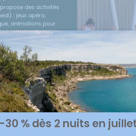
 propose des activités
edi) : jeux apéro,
que, animations pour
 simple, familial et
si participer à des
tdoor…), pour faire le
us paisible : le
opice au repos, avec
, dont celle du Village
s, et des services
.
-30 % dès 2 nuits en juille