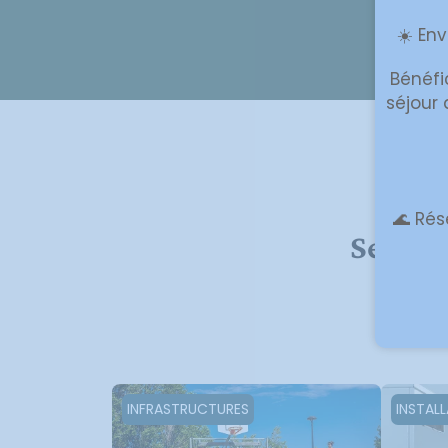
☀️ Env
Bénéfi
séjour
De
🌊 Rés
Service
INFRASTRUCTURES
INSTAL