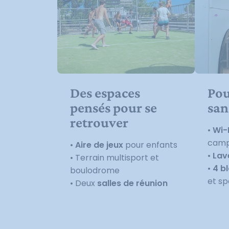
Des espaces
Pou
pensés pour se
san
retrouver
•
Wi-F
camp
•
Aire de jeux
pour enfants
•
Lav
• Terrain multisport et
•
4 b
boulodrome
et sp
• Deux
salles de réunion