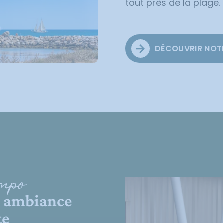
tout près de la plage.
DÉCOUVRIR NOT
empo
: ambiance
te