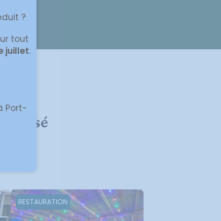
éduit ?
ur tout
 juillet
.
our
à Port-
et pensé
RESTAURATION