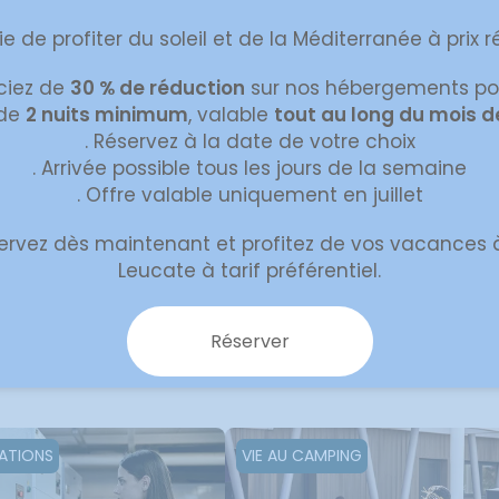
ie de profiter du soleil et de la Méditerranée à prix r
ciez de
30 % de réduction
sur nos hébergements po
 de
2 nuits minimum
, valable
tout au long du mois de
. Réservez à la date de votre choix
. Arrivée possible tous les jours de la semaine
. Offre valable uniquement en juillet
s services qui facilitent le séj
ervez dès maintenant et profitez de vos vacances 
s 3 étoiles : pratique, convivial 
Leucate à tarif préférentiel.
pour votre confort
Réserver
LATIONS
VIE AU CAMPING