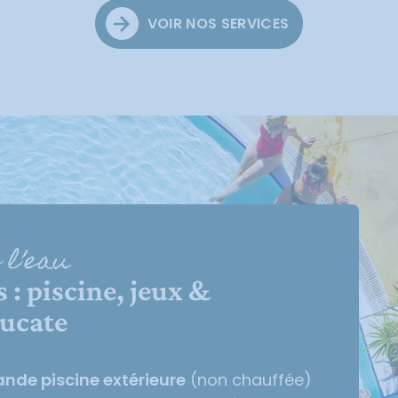
VOIR NOS SERVICES
 l’eau
: piscine, jeux &
eucate
ande piscine extérieure
(non chauffée)