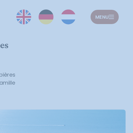
MENU
les
bières
amille