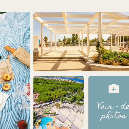
Voir + d
photos