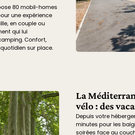
opose 80 mobil-homes
pour une expérience
lle, en couple ou
ent qui lui
 camping. Confort,
 quotidien sur place.
La Méditerran
vélo : des vac
Depuis votre héberge
minutes pour les baig
soirées face au couche