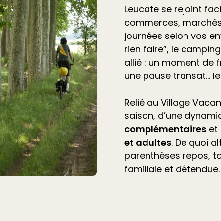
Leucate se rejoint fac
commerces, marchés 
journées selon vos en
rien faire”, le
camping 
allié
: un moment de f
une pause transat… l
Relié au Village Vacan
saison, d’une dynami
complémentaires
et
et adultes
. De quoi a
parenthèses repos, t
familiale et détendue.