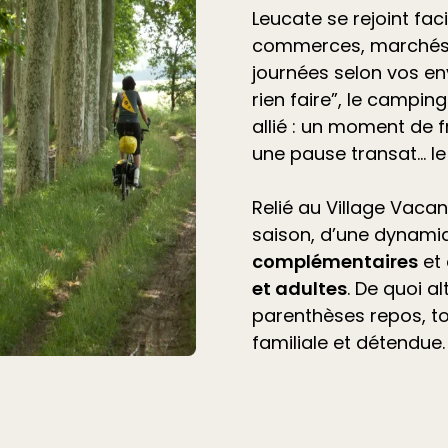
Leucate se rejoint fac
commerces, marchés 
journées selon vos en
rien faire”, le
camping 
allié
: un moment de f
une pause transat… l
Relié au Village Vacan
saison, d’une dynami
complémentaires
et
et adultes
. De quoi a
parenthèses repos, t
familiale et détendue.