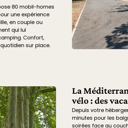
opose 80 mobil-homes
pour une expérience
lle, en couple ou
ent qui lui
 camping. Confort,
 quotidien sur place.
La Méditerran
vélo : des vac
Depuis votre héberge
minutes pour les baig
soirées face au couche