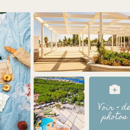
Voir + d
photos