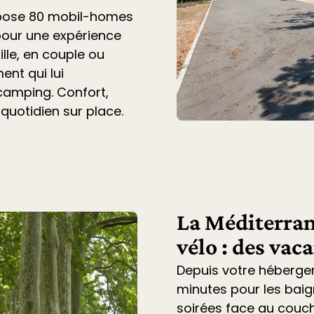
opose 80 mobil-homes
pour une expérience
lle, en couple ou
ent qui lui
 camping. Confort,
 quotidien sur place.
La Méditerran
vélo : des vac
Depuis votre héberge
minutes pour les baig
soirées face au couche