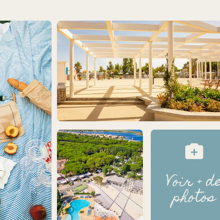
Voir + d
photos