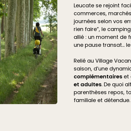
Leucate se rejoint fac
commerces, marchés 
journées selon vos en
rien faire”, le
camping 
allié
: un moment de f
une pause transat… l
Relié au Village Vacan
saison, d’une dynami
complémentaires
et
et adultes
. De quoi a
parenthèses repos, t
familiale et détendue.