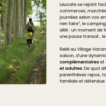
Leucate se rejoint fac
commerces, marchés 
journées selon vos en
rien faire”, le
camping 
allié
: un moment de f
une pause transat… l
Relié au Village Vacan
saison, d’une dynami
complémentaires
et
et adultes
. De quoi a
parenthèses repos, t
familiale et détendue.