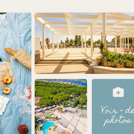
Voir + d
photos