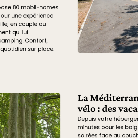
opose 80 mobil-homes
pour une expérience
lle, en couple ou
ent qui lui
 camping. Confort,
 quotidien sur place.
La Méditerran
vélo : des vac
Depuis votre héberge
minutes pour les baig
soirées face au couche