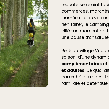
Leucate se rejoint fac
commerces, marchés 
journées selon vos en
rien faire”, le
camping 
allié
: un moment de f
une pause transat… l
Relié au Village Vacan
saison, d’une dynami
complémentaires
et
et adultes
. De quoi a
parenthèses repos, t
familiale et détendue.