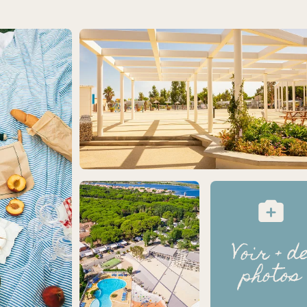
Voir + d
photos