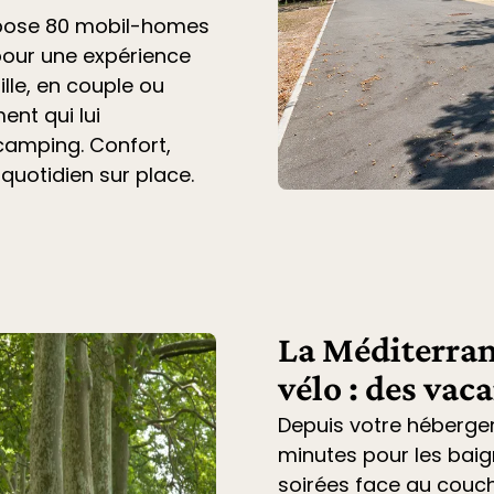
opose 80 mobil-homes
pour une expérience
lle, en couple ou
ent qui lui
 camping. Confort,
 quotidien sur place.
La Méditerran
vélo : des vac
Depuis votre héberge
minutes pour les baig
soirées face au couche