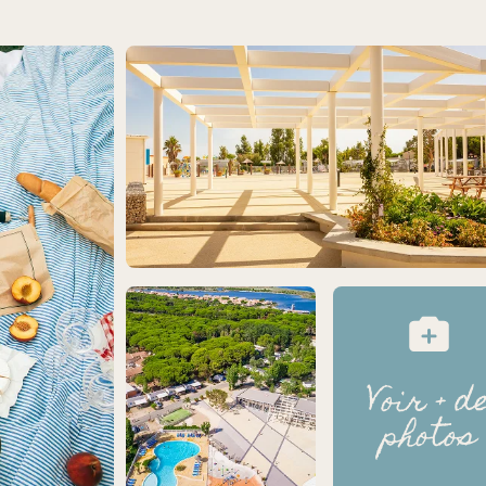
Voir + d
photos