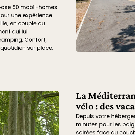
opose 80 mobil-homes
pour une expérience
lle, en couple ou
ent qui lui
 camping. Confort,
 quotidien sur place.
La Méditerran
vélo : des vac
Depuis votre héberge
minutes pour les baig
soirées face au couche