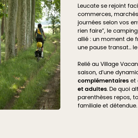
Leucate se rejoint fac
commerces, marchés 
journées selon vos en
rien faire”, le
camping 
allié
: un moment de f
une pause transat… l
Relié au Village Vacan
saison, d’une dynami
complémentaires
et
et adultes
. De quoi a
parenthèses repos, t
familiale et détendue.