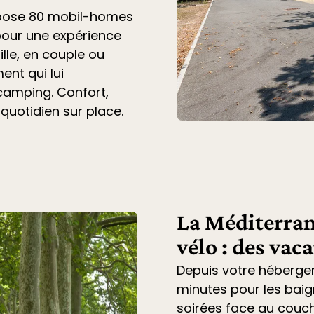
opose 80 mobil-homes
pour une expérience
lle, en couple ou
ent qui lui
 camping. Confort,
 quotidien sur place.
La Méditerran
vélo : des vac
Depuis votre héberge
minutes pour les baig
soirées face au couche