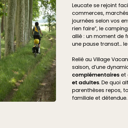
Leucate se rejoint fac
commerces, marchés 
journées selon vos en
rien faire”, le
camping 
allié
: un moment de f
une pause transat… l
Relié au Village Vacan
saison, d’une dynami
complémentaires
et
et adultes
. De quoi a
parenthèses repos, t
familiale et détendue.