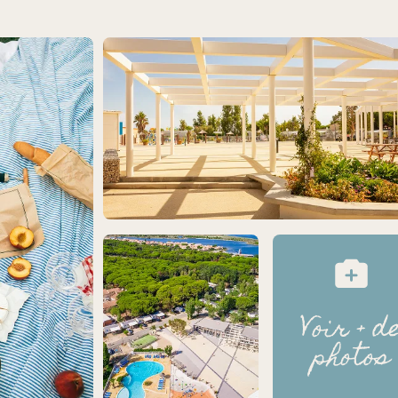
Voir + d
photos