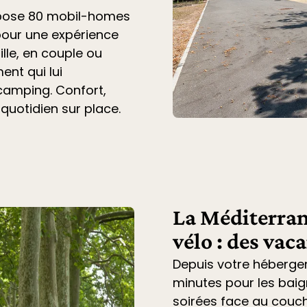
opose 80 mobil-homes
pour une expérience
lle, en couple ou
ent qui lui
 camping. Confort,
 quotidien sur place.
La Méditerran
vélo : des vac
Depuis votre héberge
minutes pour les baig
soirées face au couche