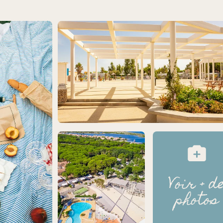
Voir + d
photos