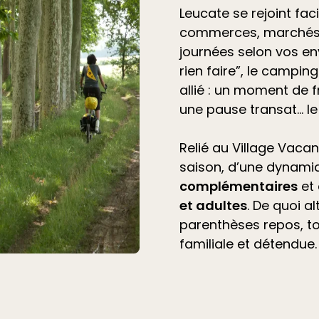
Leucate se rejoint fac
commerces, marchés 
journées selon vos en
rien faire”, le
camping 
allié
: un moment de f
une pause transat… l
Relié au Village Vacan
saison, d’une dynami
complémentaires
et
et adultes
. De quoi a
parenthèses repos, t
familiale et détendue.