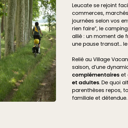
Leucate se rejoint fac
commerces, marchés 
journées selon vos en
rien faire”, le
camping 
allié
: un moment de f
une pause transat… l
Relié au Village Vacan
saison, d’une dynami
complémentaires
et
et adultes
. De quoi a
parenthèses repos, t
familiale et détendue.