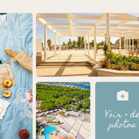
Voir + d
photos