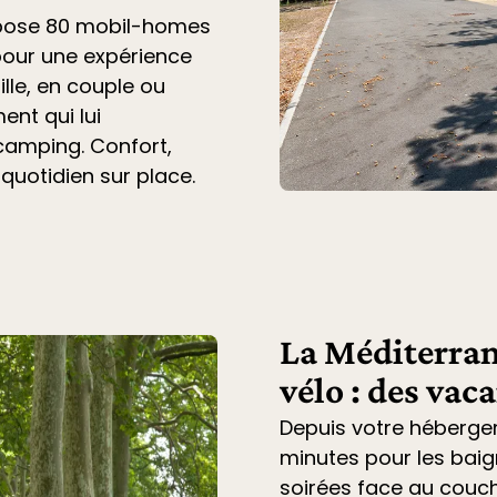
opose 80 mobil-homes
pour une expérience
lle, en couple ou
ent qui lui
 camping. Confort,
 quotidien sur place.
La Méditerran
vélo : des vac
Depuis votre héberge
minutes pour les baig
soirées face au couche