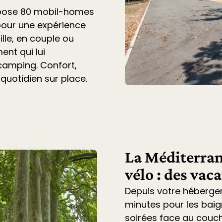
opose 80 mobil-homes
pour une expérience
lle, en couple ou
ent qui lui
 camping. Confort,
 quotidien sur place.
La Méditerran
vélo : des vac
Depuis votre héberge
minutes pour les baig
soirées face au couche