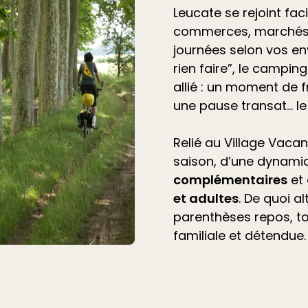
Leucate se rejoint fac
commerces, marchés 
journées selon vos en
rien faire”, le
camping 
allié
: un moment de f
une pause transat… l
Relié au Village Vacan
saison, d’une dynami
complémentaires
et
et adultes
. De quoi a
parenthèses repos, t
familiale et détendue.