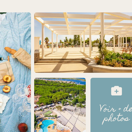
Voir + d
photos