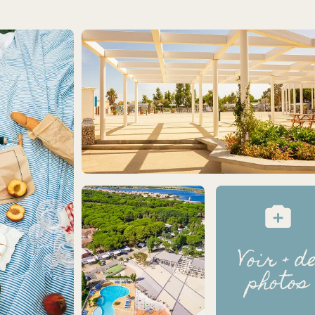
Voir + d
photos