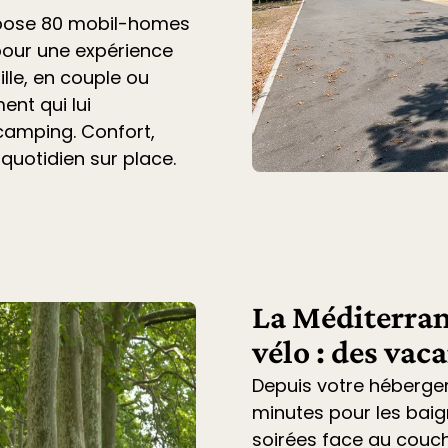
opose 80 mobil-homes
pour une expérience
lle, en couple ou
ent qui lui
 camping. Confort,
 quotidien sur place.
La Méditerran
vélo : des vac
Depuis votre héberge
minutes pour les baig
soirées face au couche