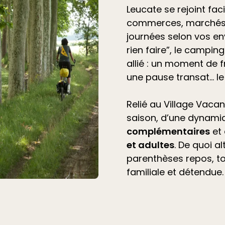
Leucate se rejoint fac
commerces, marchés 
journées selon vos en
rien faire”, le
camping 
allié
: un moment de f
une pause transat… l
Relié au Village Vacan
saison, d’une dynami
complémentaires
et
et adultes
. De quoi a
parenthèses repos, t
familiale et détendue.