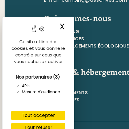
E-mail :
Qui sommes-nous
X
Masquer le ban
LE CAMPING
NOS SERVICES
Ce site utilise des
NOS ENGAGEMENTS ÉCOLOGIQUE
cookies et vous donne le
contrôle sur ceux que
vous souhaitez activer
Séjours & hébergemen
Nos partenaires
(3)
LOCATIFS
APIs
Mesure d'audience
EMPLACEMENTS
NOS OFFRES
Tout accepter
Tout refuser