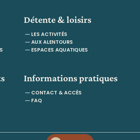
Détente & loisirs
deau des cookies
LES ACTIVITÉS
AUX ALENTOURS
S
ESPACES AQUATIQUES
ts
Informations pratiques
CONTACT & ACCÈS
FAQ