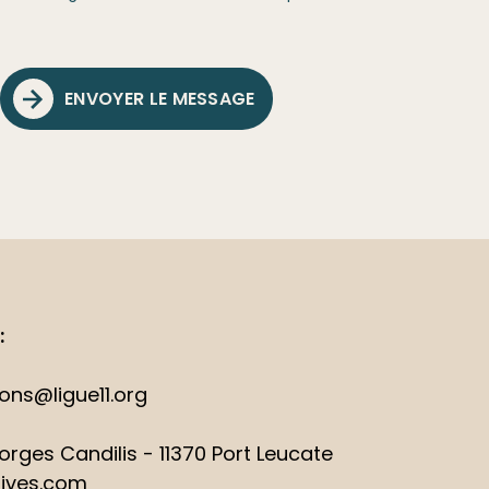
ENVOYER LE MESSAGE
:
ions@ligue11.org
rges Candilis - 11370 Port Leucate
ives.com