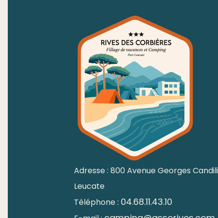
Adresse : 800 Avenue Georges Candilis
Leucate
04.68.11.43.10
Téléphone :
camping@assorives.com